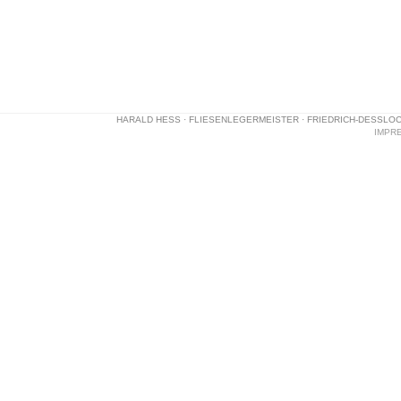
HARALD HESS · FLIESENLEGERMEISTER · FRIEDRICH-DESSLOCH-S
IMPR